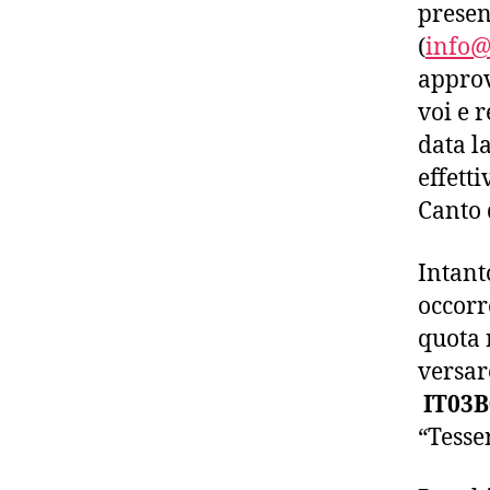
presen
(
info@
approv
voi e 
data l
effetti
Canto 
Intanto
occorr
quota 
versar
IT03B
“Tesse