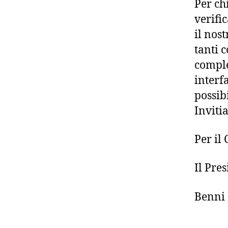
Per ch
verifi
il nos
tanti c
comple
interfa
possib
Invitia
Per il
Il Pre
Benni