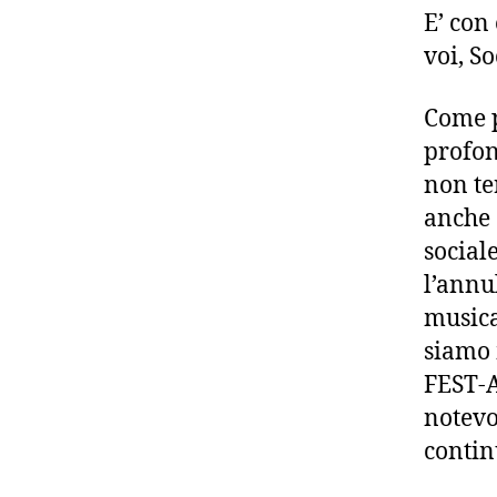
E’ con
voi, So
Come p
profo
non te
anche 
sociale
l’annu
musica
siamo 
FEST-A
notevo
contin