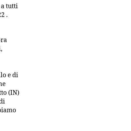
a tutti
2 .
bra
,
lo e di
ne
to (IN)
di
bbiamo