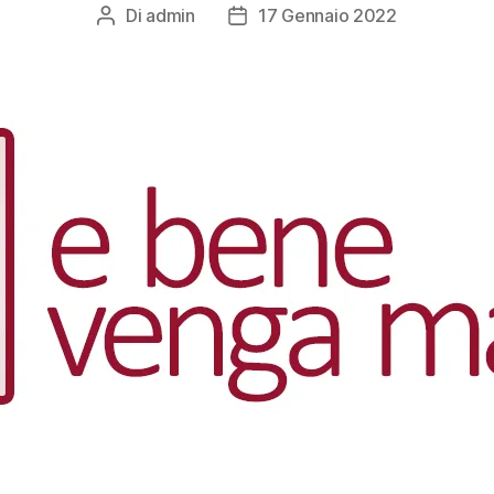
Di
admin
17 Gennaio 2022
Autore
Data
articolo
dell'articolo