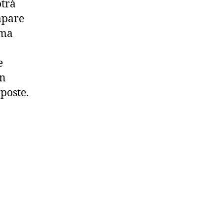
otrà
mpare
 ma
e
on
oposte.