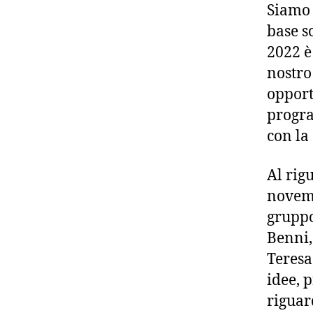
Siamo 
base s
2022 è
nostro
opport
progra
con la 
Al rig
novemb
gruppo
Benni,
Teresa
idee, 
riguar