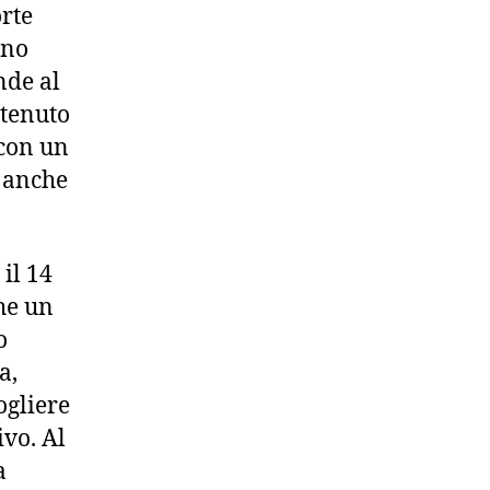
rte
nno
nde al
itenuto
 con un
 anche
il 14
he un
o
a,
ogliere
vo. Al
a