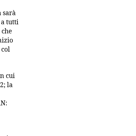
 sarà
a tutti
 che
nizio
 col
in cui
2; la
o
AN: