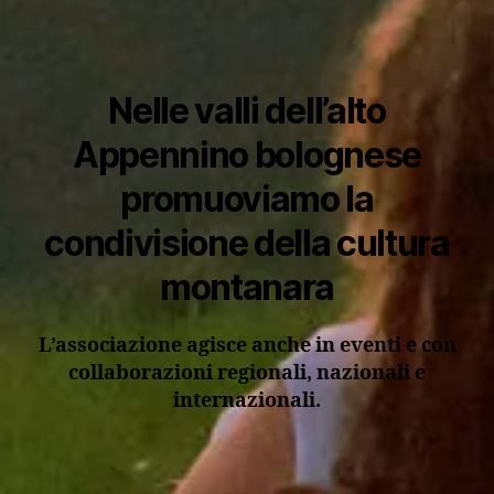
Nelle valli dell’alto
Appennino bolognese
promuoviamo la
condivisione della cultura
montanara
L’associazione agisce anche in eventi e con
collaborazioni regionali, nazionali e
internazionali.