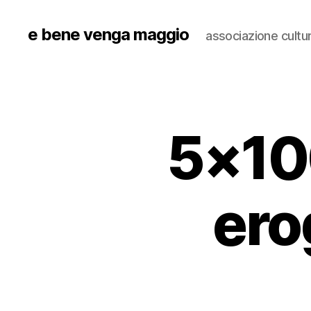
e bene venga maggio
associazione cultu
5×10
ero