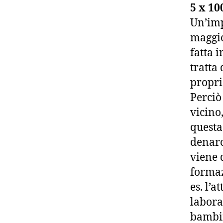
5 x 10
Un’imp
maggio
fatta 
tratta 
propri
Perciò
vicino,
questa
denaro
viene 
formaz
es. l’a
labora
bambin