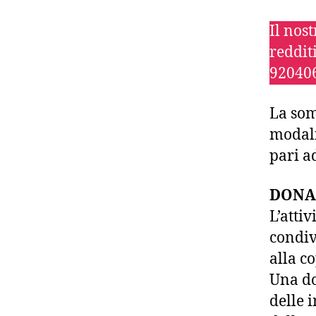
Il nos
redditi
92040
La som
modali
pari a
DONA
L’atti
condiv
alla c
Una do
delle 