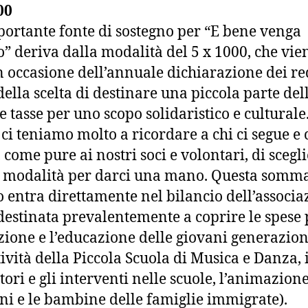
00
ortante fonte di sostegno per “E bene venga
” deriva dalla modalità del 5 x 1000, che vie
in occasione dell’annuale dichiarazione dei red
della scelta di destinare una piccola parte del
e tasse per uno scopo solidaristico e culturale
 ci teniamo molto a ricordare a chi ci segue e c
 come pure ai nostri soci e volontari, di scegl
 modalità per darci una mano. Questa somma
 entra direttamente nel bilancio dell’associa
destinata prevalentemente a coprire le spese 
ione e l’educazione delle giovani generazion
ttività della Piccola Scuola di Musica e Danza, 
tori e gli interventi nelle scuole, l’animazione
i e le bambine delle famiglie immigrate).