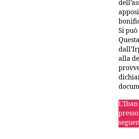
dell’a
apposi
bonifi
Si può
Questa 
dall’I
alla d
provve
dichia
docum
L’Iban
presso
segue