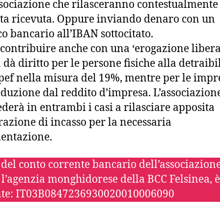
ssociazione che rilasceranno contestualmente
ta ricevuta. Oppure inviando denaro con un
co bancario all’IBAN sottocitato.
 contribuire anche con una ‘erogazione libera
dà diritto per le persone fisiche alla detraibi
rpef nella misura del 19%, mentre per le impr
eduzione dal reddito d’impresa. L’associazion
derà in entrambi i casi a rilasciare apposita
razione di incasso per la necessaria
entazione.
 del conto corrente bancario dell’associazione
 l’agenzia monghidorese della BCC Felsinea, è 
nte: IT03B0847236930020010006090