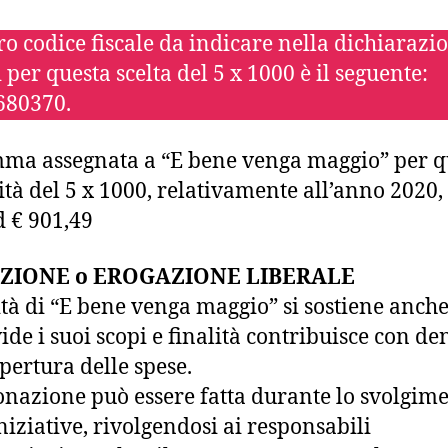
tro codice fiscale da indicare nella dichiarazi
 per questa scelta del 5 x 1000 è il seguente:
680370.
ma assegnata a “E bene venga maggio” per q
tà del 5 x 1000, relativamente all’anno 2020, 
d € 901,49
ZIONE o EROGAZIONE LIBERALE
vità di “E bene venga maggio” si sostiene anche
ide i suoi scopi e finalità contribuisce con d
opertura delle spese.
nazione può essere fatta durante lo svolgim
iniziative, rivolgendosi ai responsabili