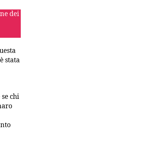
one dei
uesta
è stata
 se chi
enaro
ento