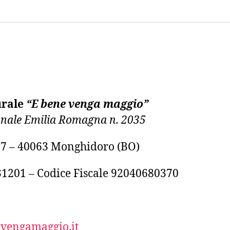
urale
“E bene venga maggio”
ionale Emilia Romagna n. 2035
, 7 – 40063 Monghidoro (BO)
31201 – Codice Fiscale 92040680370
vengamaggio.it