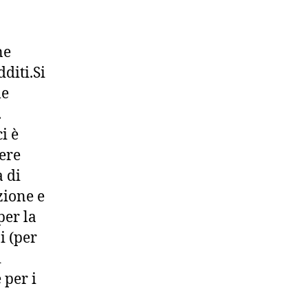
ne
diti.Si
le
.
i è
iere
 di
zione e
per la
i (per
i
 per i