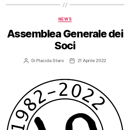
Categorie
NEWS
Assemblea Generale dei
Soci
Di
Placida Staro
21 Aprile 2022
Autore
Data
articolo
dell'articolo