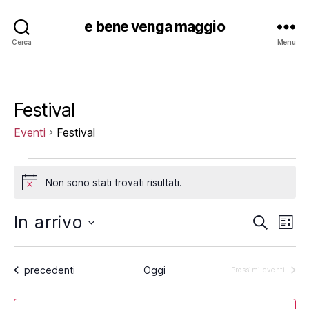
e bene venga maggio
Cerca
Menu
Festival
Eventi
Festival
Eventi
Non sono stati trovati risultati.
N
o
t
In arrivo
E
E
C
i
L
e
c
S
i
v
v
r
e
e
s
c
e
l
Eventi
precedenti
Oggi
t
Prossimi eventi
e
a
e
a
n
z
n