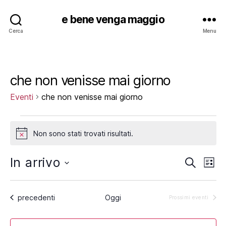
e bene venga maggio
Cerca
Menu
che non venisse mai giorno
Eventi
che non venisse mai giorno
Eventi
Non sono stati trovati risultati.
N
o
t
In arrivo
E
E
C
i
L
e
c
S
i
v
v
r
e
e
s
c
e
l
Eventi
precedenti
Oggi
t
Prossimi eventi
e
a
e
a
n
z
n